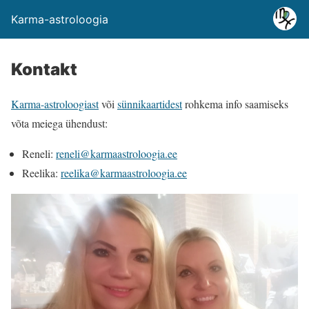
Karma-astroloogia
Kontakt
Karma-astroloogiast
või
sünnikaartidest
rohkema info saamiseks
võta meiega ühendust:
Reneli:
reneli@karmaastroloogia.ee
Reelika:
reelika@karmaastroloogia.ee