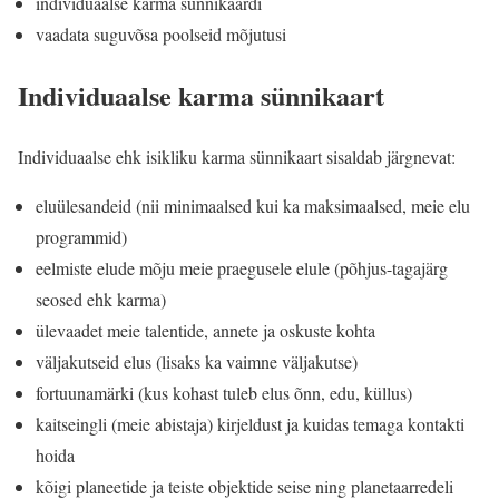
individuaalse karma sünnikaardi
vaadata suguvõsa poolseid mõjutusi
Individuaalse karma sünnikaart
Individuaalse ehk isikliku karma sünnikaart sisaldab järgnevat:
eluülesandeid (nii minimaalsed kui ka maksimaalsed, meie elu
programmid)
eelmiste elude mõju meie praegusele elule (põhjus-tagajärg
seosed ehk karma)
ülevaadet meie talentide, annete ja oskuste kohta
väljakutseid elus (lisaks ka vaimne väljakutse)
fortuunamärki (kus kohast tuleb elus õnn, edu, küllus)
kaitseingli (meie abistaja) kirjeldust ja kuidas temaga kontakti
hoida
kõigi planeetide ja teiste objektide seise ning planetaarredeli