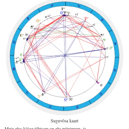
Suguvõsa kaart
Meie elus kõige tähtsam on elu miinimum- ja