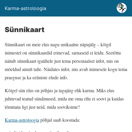
Karma-astroloogia
Sünnikaart
Sünnikaart on meie elus nagu unikaalne näpujälg – kõigil
inimestel on sünnikaardid erinevad, sarnaseid ei leidu. Seetõttu
näitab sünnikaart igaühele just tema personaalset infot, mis on
mõeldud ainult talle. Näidates infot, mis avab inimesele kogu tema
praeguse ja ka eelmiste elude info.
Kõigel siin elus on põhjus ja tagajärg ehk karma. Miks elus
juhtuvad teatud sündmused, mida me oma ellu ei soovi ja kuidas
tõmmata ligi just neid, mida sooviksime?
Karma-astroloogia
põhjal saab koostada: