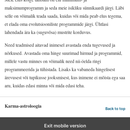
maksimumprogramm ja seda meie isikliku sünnikaardi järgi. Läbi
selle on võimalik teada saada, kuidas või mida peab elus tegema,
et elada oma evolutsiooniliste programmide järgi. Ühtlasi
lahendada ära ka (suguvõsa) mustrite korduvus.
Need teadmised aitavad inimesel avastada enda tugevused ja
nõrkused. Avastada oma hinge suurimad hirmud ja programmid,
millele vastu minnes on võimalik need nii-öelda ringi
programmeerida ja tühistada. Lisaks ka vabaneda hingelisest
ärevusest või tupikusse jooksmisest, kus inimene ei mõista ega saa
aru, kuidas edasi minna või mida edasi teha.
Karma-astroloogia
Back to top
Exit mobile version