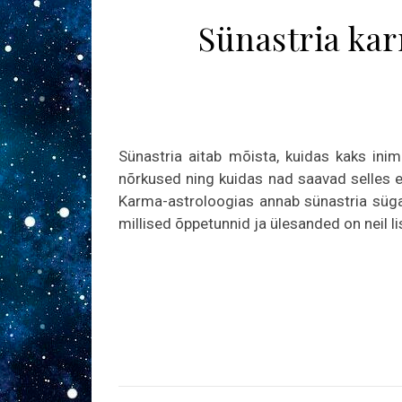
Sünastria ka
Sünastria aitab mõista, kuidas kaks in
nõrkused ning kuidas nad saavad selles el
Karma-astroloogias annab sünastria sügav
millised õppetunnid ja ülesanded on neil l