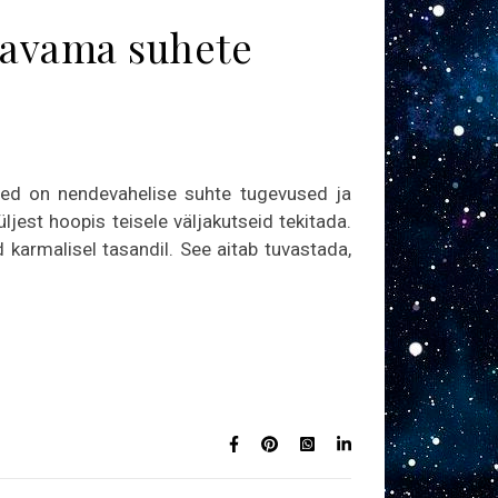
gavama suhete
sed on nendevahelise suhte tugevused ja
jest hoopis teisele väljakutseid tekitada.
karmalisel tasandil. See aitab tuvastada,