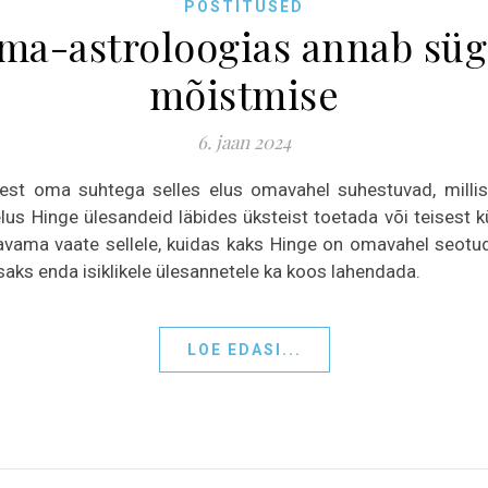
POSTITUSED
rma-astroloogias annab sü
mõistmise
6. jaan 2024
imest oma suhtega selles elus omavahel suhestuvad, milli
us Hinge ülesandeid läbides üksteist toetada või teisest kül
ama vaate sellele, kuidas kaks Hinge on omavahel seotud 
isaks enda isiklikele ülesannetele ka koos lahendada.
LOE EDASI...