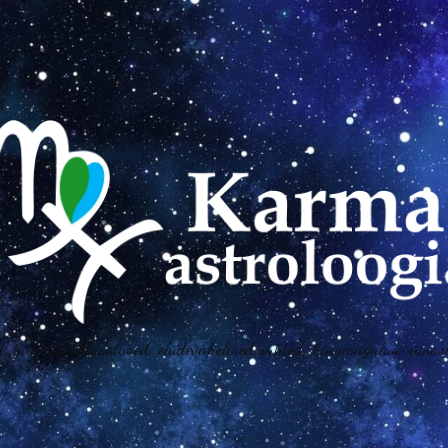
, talendid, kiusatused, eludevahelised suhted, hingesugulus, sünas